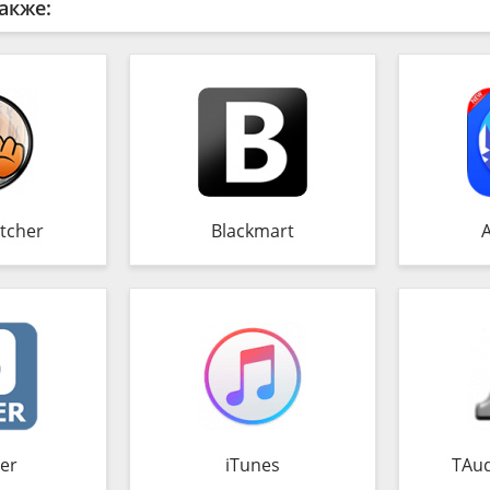
акже:
tcher
Blackmart
er
iTunes
TAud