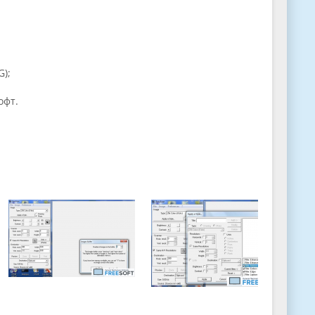
G);
офт.