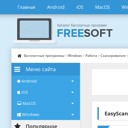
Главная
Android
iOS
MacOS
Wi
Бесплатные программы
»
Windows
»
Работа
»
Сканирование
»
Меню сайта
Android
iOS
MacOS
EasySca
Windows
Популярное