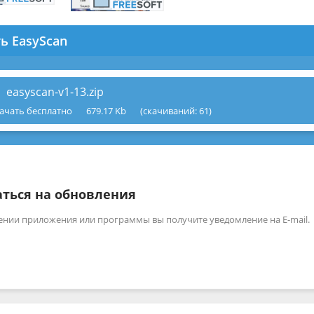
ь EasyScan
easyscan-v1-13.zip
ачать бесплатно
679.17 Kb
(cкачиваний: 61)
ться на обновления
ении приложения или программы вы получите уведомление на E-mail.