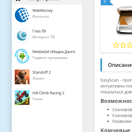
0
WebMoney
Финансы
Глаз.ТВ
Интернет ТВ
MediaGet (Медиа Джет)
Торрент программы
Описани
Standoff 2
Экшен
EasyScan - пр
интуитивно-пон
показаться до
Hill Climb Racing 2
Гонки
Возможно
Сканиров
Сканиров
Позволяе
Ключевые 