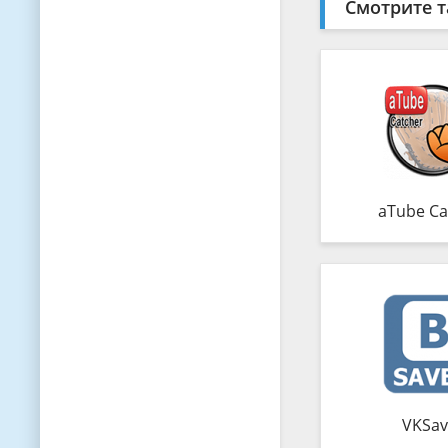
Смотрите т
aTube Ca
VKSav