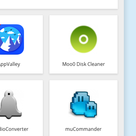
AppValley
Moo0 Disk Cleaner
ioConverter
muCommander