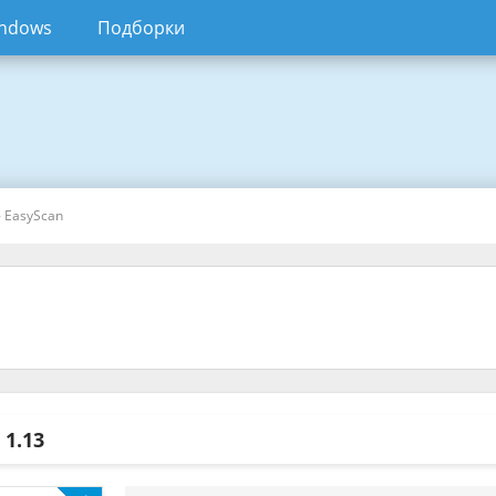
ndows
Подборки
 EasyScan
n
1.13