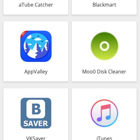
aTube Catcher
Blackmart
AppValley
Moo0 Disk Cleaner
VKSaver
iTunes