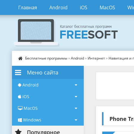
Главная
Android
iOS
MacOS
Wi
Бесплатные программы
»
Android
»
Интернет
»
Навигация и 
Меню сайта
Android
iOS
MacOS
Phone T
Windows
Популярное