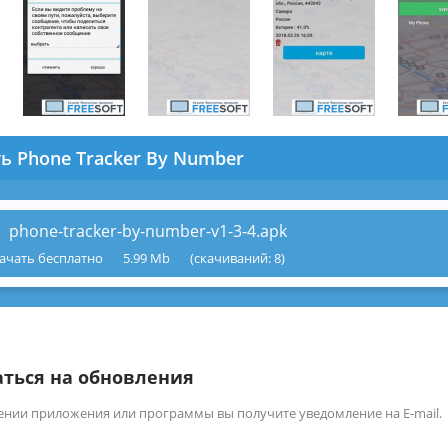
ь Phone Tracker By Number
phone-tracker-by-number-v1-3-4.apk
ачать бесплатно
5.99 Mb
(cкачиваний: 8)
ться на обновления
ении приложения или программы вы получите уведомление на E-mail.