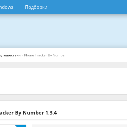
ndows
Подборки
путешествия
» Phone Tracker By Number
racker By Number
1.3.4