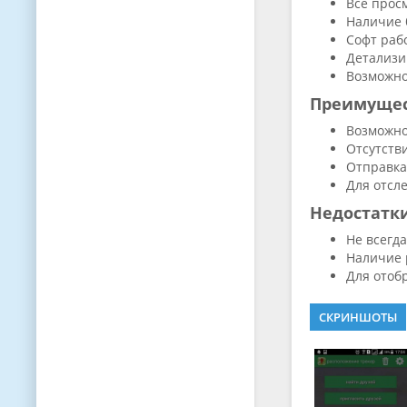
Все прос
Наличие 
Софт раб
Детализи
Возможно
Преимуще
Возможно
Отсутств
Отправка
Для отсл
Недостатк
Не всегд
Наличие 
Для отоб
СКРИНШОТЫ