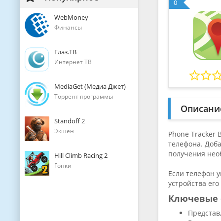
0
WebMoney
Финансы
Глаз.ТВ
Интернет ТВ
MediaGet (Медиа Джет)
Торрент программы
Описани
Standoff 2
Экшен
Phone Tracker
телефона. Доб
получения нео
Hill Climb Racing 2
Гонки
Если телефон у
устройства его
Ключевые 
Представ