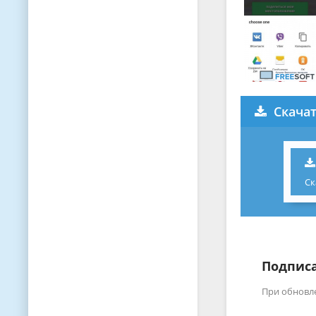
Скачат
Ск
Подписа
При обновл