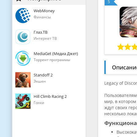
5
WebMoney
Финансы
Глаз.ТВ
Интернет ТВ
MediaGet (Медиа Джет)
Торрент программы
Описани
Standoff 2
Экшен
Legacy of Disc
Пользователям
Hill Climb Racing 2
мир, в котором
Гонки
ждут своих гер
несколько лок
Функциона
Высокока