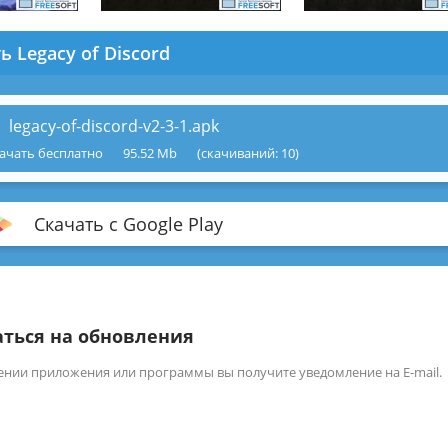
ь Legacy of Discord
legacy-of-discord-v2-3-1.apk
ачать бесплатно
95.52 Mb
(cкачиваний: 10)
Скачать с Google Play
ться на обновления
ении приложения или программы вы получите уведомление на E-mail.