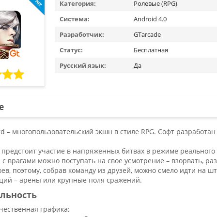
Категория:
Ролевые (RPG)
Система:
Android 4.0
Разработчик:
GTarcade
Статус:
Бесплатная
Русский язык:
Да
е
ord – многопользовательский экшн в стиле RPG. Софт разработа
 предстоит участие в напряженных битвах в режиме реального
 с врагами можно поступать на свое усмотрение – взорвать, р
оев, поэтому, собрав команду из друзей, можно смело идти на 
аций – арены или крупные поля сражений.
льность
чественная графика;