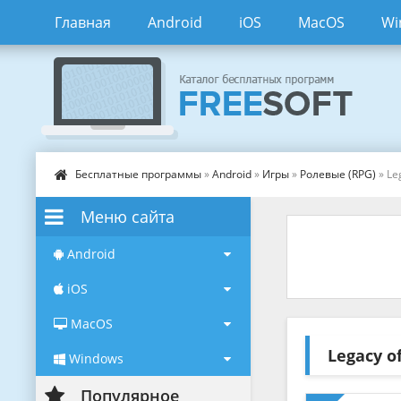
Главная
Android
iOS
MacOS
Wi
Бесплатные программы
»
Android
»
Игры
»
Ролевые (RPG)
» Le
Меню сайта
Android
iOS
MacOS
Legacy o
Windows
Популярное