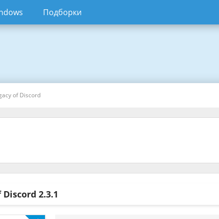
ndows
Подборки
gacy of Discord
f Discord
2.3.1