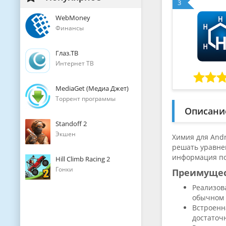
3
WebMoney
Финансы
Глаз.ТВ
Интернет ТВ
MediaGet (Медиа Джет)
Торрент программы
Описани
Standoff 2
Экшен
Химия для And
решать уравне
информация по
Hill Climb Racing 2
Гонки
Преимуще
Реализов
обычном 
Встроенн
достаточн