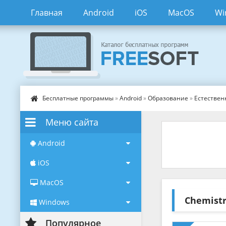
Главная
Android
iOS
MacOS
Wi
Бесплатные программы
»
Android
»
Образование
»
Естествен
Меню сайта
Android
iOS
MacOS
Chemist
Windows
Популярное