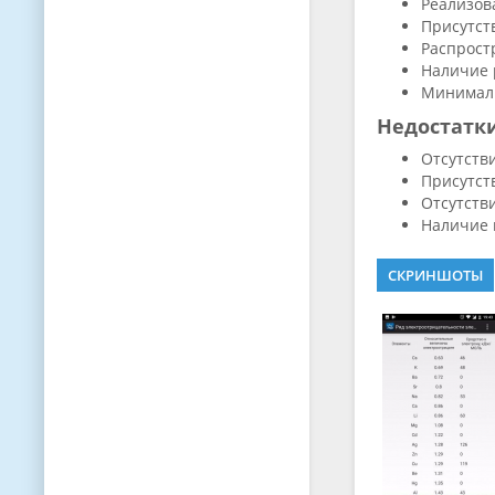
Реализов
Присутст
Распрост
Наличие 
Минималь
Недостатк
Отсутстви
Присутст
Отсутств
Наличие 
СКРИНШОТЫ