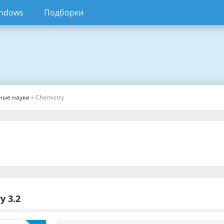
ndows
Подборки
ные науки
» Chemistry
ry
3.2