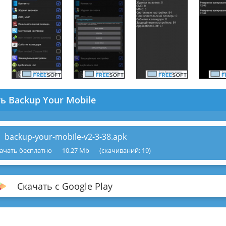
ь Backup Your Mobile
backup-your-mobile-v2-3-38.apk
ачать бесплатно
10.27 Mb
(cкачиваний: 19)
Скачать с Google Play