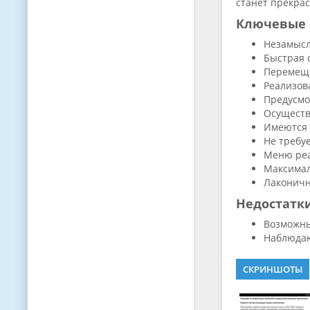
станет прекра
Ключевые 
Незамысл
Быстрая 
Перемеще
Реализов
Предусмо
Осуществ
Имеются 
Не требу
Меню реа
Максимал
Лаконичн
Недостатк
Возможны
Наблюдаю
СКРИНШОТЫ