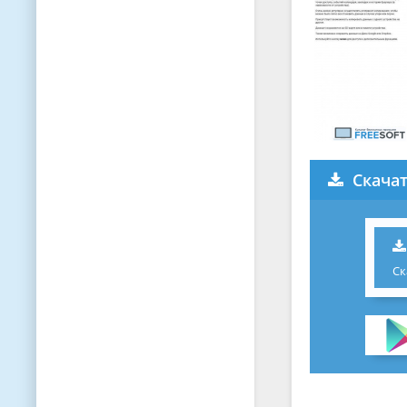
Скачат
Ск