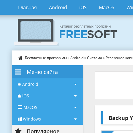
Главная
Android
iOS
MacOS
Wi
Бесплатные программы
»
Android
»
Система
»
Резервное коп
Меню сайта
Android
iOS
MacOS
Backup 
Windows
Популярное