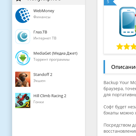
5
WebMoney
Финансы
Глаз.ТВ
Интернет ТВ
MediaGet (Медиа Джет)
Торрент программы
Описани
Standoff 2
Экшен
Backup Your Mo
браузера, точе
для портативн
Hill Climb Racing 2
Гонки
Софт будет нез
бэкапы можно х
Посредством д
восстановлени