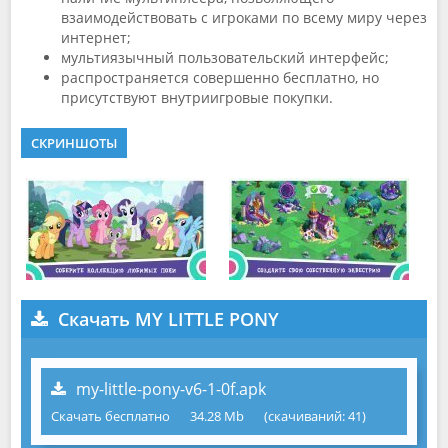
взаимодействовать с игроками по всему миру через
интернет;
мультиязычный пользовательский интерфейс;
распространяется совершенно бесплатно, но
присутствуют внутриигровые покупки.
СКРИНШОТЫ
Скачать MY LITTLE PONY
my-little-pony-v6-1-0f.apk
Скачать бесплатно
34.28 Mb
(cкачиваний: 41)