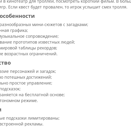
и в кинотеатр для троллей, посмотреть короткий фильм. В боль
гр. Если квест будет провален, то игрок услышит смех тролля.
особенности
разнообразных мини-сюжетов с загадками;
нная графика;
музыкальное сопровождение;
вание прототипов известных людей;
мировой таблицы рекордов;
ие возрастных ограничений.
ство
азие персонажей и загадок;
о потешных достижений;
ьно простое управление;
подсказок;
раняется на бесплатной основе;
втономном режиме.
и
ые подсказки лимитированы;
встроенной рекламы.