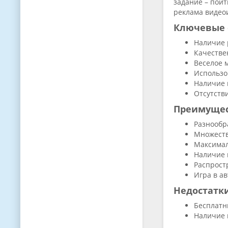
задание – пойт
реклама видеои
Ключевые 
Наличие 
Качестве
Веселое 
Использо
Наличие 
Отсутств
Преимуще
Разнообр
Множеств
Максимал
Наличие 
Распрост
Игра в а
Недостатк
Бесплатн
Наличие 