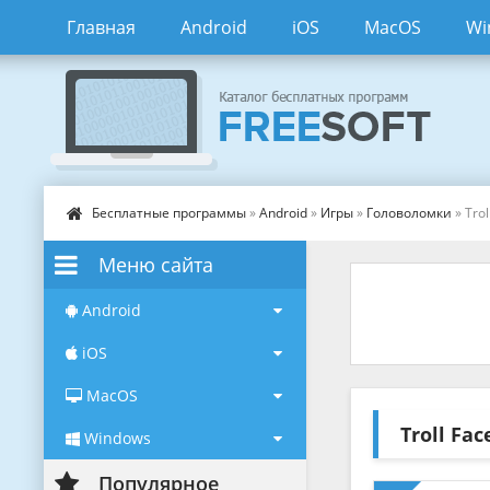
Главная
Android
iOS
MacOS
Wi
Бесплатные программы
»
Android
»
Игры
»
Головоломки
» Tro
Меню сайта
Android
iOS
MacOS
Troll Fa
Windows
Популярное