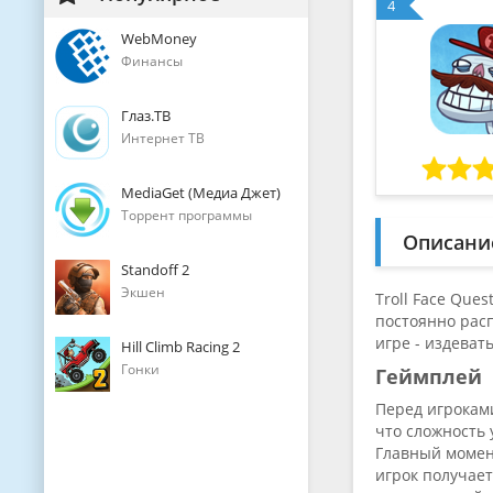
4
WebMoney
Финансы
Глаз.ТВ
Интернет ТВ
MediaGet (Медиа Джет)
Торрент программы
Описани
Standoff 2
Экшен
Troll Face Que
постоянно рас
игре - издева
Hill Climb Racing 2
Гонки
Геймплей
Перед игроками
что сложность 
Главный момен
игрок получает