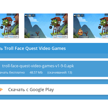
ь Troll Face Quest Video Games
troll-face-quest-video-games-v1-9-0.apk
ачать бесплатно
48.57 Mb
(cкачиваний: 13)
Скачать с Google Play