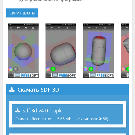
СКРИНШОТЫ
Скачать SDF 3D
sdf-3d-v4-0-1.apk
Скачать бесплатно
5.65 Mb
(cкачиваний: 56)