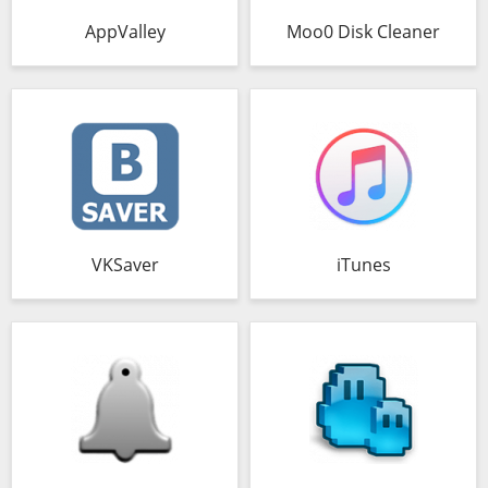
AppValley
Moo0 Disk Cleaner
VKSaver
iTunes