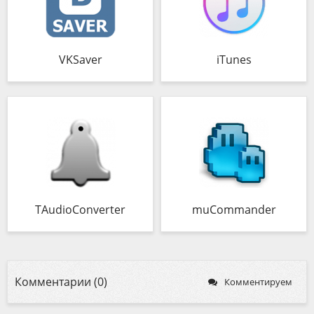
VKSaver
iTunes
TAudioConverter
muCommander
Комментарии (0)
Комментируем