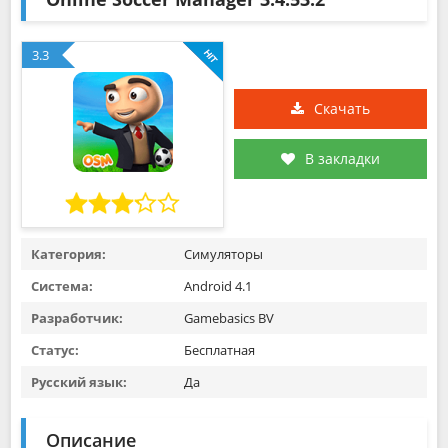
3.3
Скачать
В закладки
Категория:
Симуляторы
Система:
Android 4.1
Разработчик:
Gamebasics BV
Статус:
Бесплатная
Русский язык:
Да
Описание