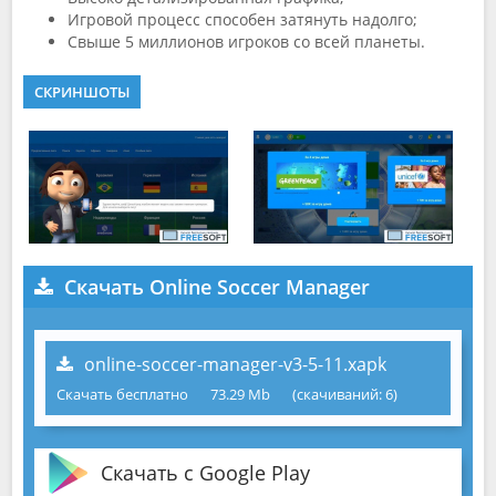
Игровой процесс способен затянуть надолго;
Свыше 5 миллионов игроков со всей планеты.
СКРИНШОТЫ
Скачать Online Soccer Manager
online-soccer-manager-v3-5-11.xapk
Скачать бесплатно
73.29 Mb
(cкачиваний: 6)
Скачать с Google Play