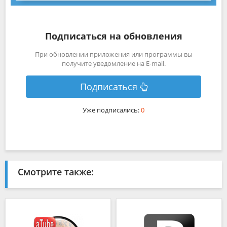
Подписаться на обновления
При обновлении приложения или программы вы
получите уведомление на E-mail.
Подписаться
Уже подписались:
0
Смотрите также: