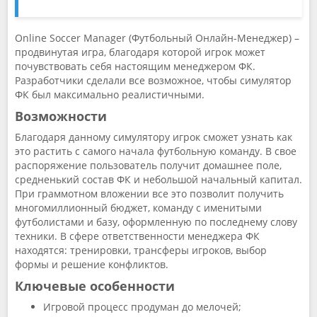
Online Soccer Manager (Футбольный Онлайн-Менеджер) –
продвинутая игра, благодаря которой игрок может
почувствовать себя настоящим менеджером ФК.
Разработчики сделали все возможное, чтобы симулятор
ФК был максимально реалистичными.
Возможности
Благодаря данному симулятору игрок сможет узнать как
это растить с самого начала футбольную команду. В свое
распоряжение пользователь получит домашнее поле,
средненький состав ФК и небольшой начальный капитал.
При граммотном вложении все это позволит получить
многомиллионный бюджет, команду с именитыми
футболистами и базу, оформленную по последнему слову
техники. В сфере ответственности менеджера ФК
находятся: тренировки, трансферы игроков, выбор
формы и решение конфликтов.
Ключевые особенности
Игровой процесс продуман до мелочей;