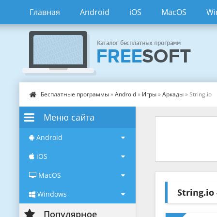
Главная
Android
iOS
MacOS
Wi
Бесплатные программы
»
Android
»
Игры
»
Аркады
» String.io
Меню сайта
Android
iOS
MacOS
String.io
Windows
Популярное