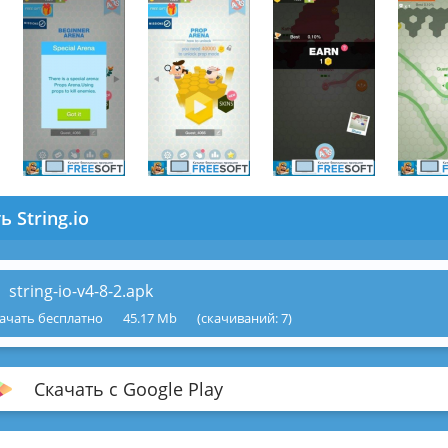
ь String.io
string-io-v4-8-2.apk
ачать бесплатно
45.17 Mb
(cкачиваний: 7)
Скачать с Google Play