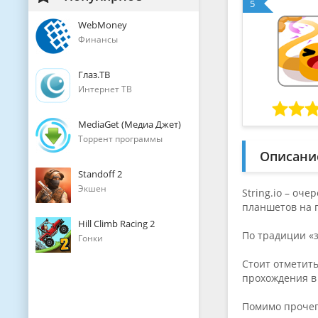
5
WebMoney
Финансы
Глаз.ТВ
Интернет ТВ
MediaGet (Медиа Джет)
Торрент программы
Описани
Standoff 2
Экшен
String.io – оч
планшетов на 
Hill Climb Racing 2
По традиции «
Гонки
Стоит отметить
прохождения в
Помимо прочего