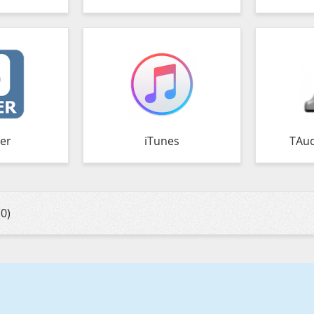
er
iTunes
TAud
0)