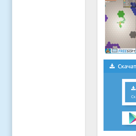
Скачат
Ск