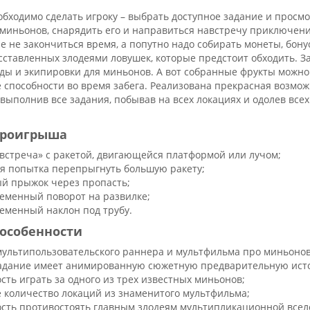
еобходимо сделать игроку – выбрать доступное задание и прос
 миньонов, снарядить его и направиться навстречу приключени
е не закончиться время, а попутно надо собирать монеты, бонус
сставленных злодеями ловушек, которые предстоит обходить. 
ды и экипировки для миньонов. А вот собранные фрукты можно
 способности во время забега. Реализована прекрасная возмо
 выполнив все задания, побывав на всех локациях и одолев все
проигрыша
 встреча» с ракетой, двигающейся платформой или лучом;
я попытка перепрыгнуть большую ракету;
й прыжок через пропасть;
еменный поворот на развилке;
еменный наклон под трубу.
особенности
мультипользовательского раннера и мультфильма про миньонов
адание имеет анимированную сюжетную предварительную ист
сть играть за одного из трех известных миньонов;
 количество локаций из знаменитого мультфильма;
сть противостоять главным злодеям мультипликационной всел