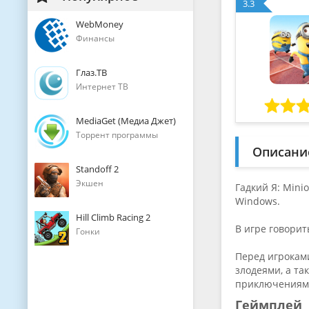
3.3
WebMoney
Финансы
Глаз.ТВ
Интернет ТВ
MediaGet (Медиа Джет)
Торрент программы
Описани
Standoff 2
Экшен
Гадкий Я: Min
Windows.
Hill Climb Racing 2
В игре говори
Гонки
Перед игрокам
злодеями, а та
приключениям
Геймплей