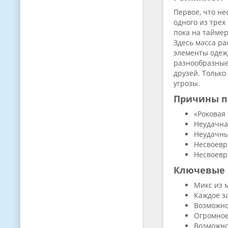
Первое, что н
одного из трех
пока на таймер
Здесь масса ра
элементы одеж
разнообразные
друзей. Только
угрозы.
Причины 
«Роковая
Неудачна
Неудачны
Несвоевр
Несвоевр
Ключевые 
Микс из 
Каждое з
Возможно
Огромное
Возможно