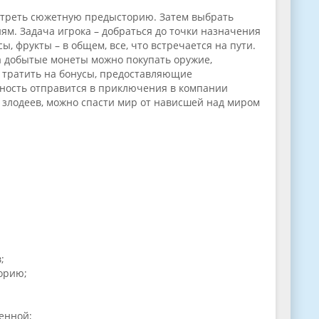
мотреть сюжетную предысторию. Затем выбрать
ям. Задача игрока – добраться до точки назначения
ы, фрукты – в общем, все, что встречается на пути.
За добытые монеты можно покупать оружие,
 тратить на бонусы, предоставляющие
жность отправится в приключения в компании
х злодеев, можно спасти мир от нависшей над миром
;
орию;
енной;