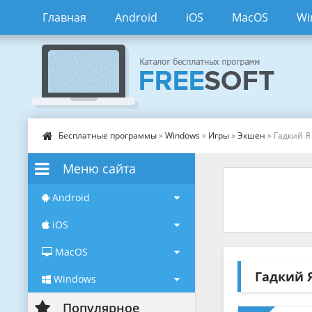
Главная
Android
iOS
MacOS
Wi
Бесплатные программы
»
Windows
»
Игры
»
Экшен
» Гадкий Я 
Меню сайта
Android
iOS
MacOS
Гадкий Я
Windows
Популярное