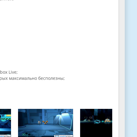
box Live;
орых максимально бесполезны;