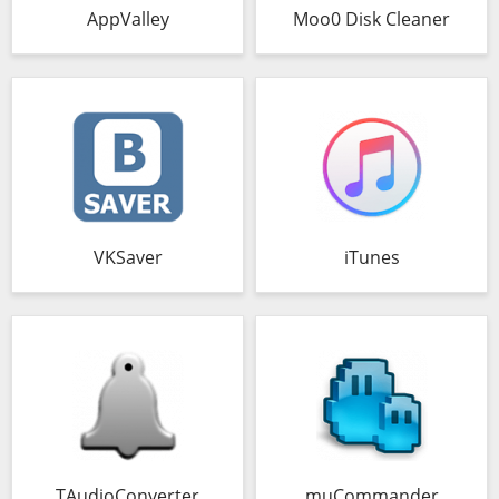
AppValley
Moo0 Disk Cleaner
VKSaver
iTunes
TAudioConverter
muCommander