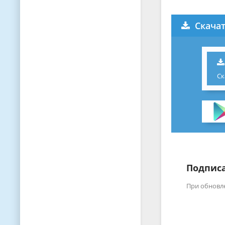
Скачат
Ск
Подписа
При обновл