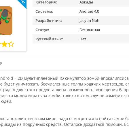
Категория:
Аркады
Система:
Android 4.0
Разработчик:
Jaeyun Noh
Статус:
Бесплатная
Русский язык:
Нет
е
 Android – 2D мультиплеерный IO симулятор зомби-апокалипсиса.
е будет уничтожать бесчисленные толпы ходячих мертвецов, ег
тряд. А для этого предоставлена возможность возведения барр
ние, то можно играть за зомби, только в этом случае изменится
людей.
постапокалиптическом мире, надо осмотреться и найти самое 
рикады из подручных средств. Осталось дождаться помощи. Есл