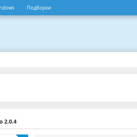
ndows
Подборки
io
2.0.4