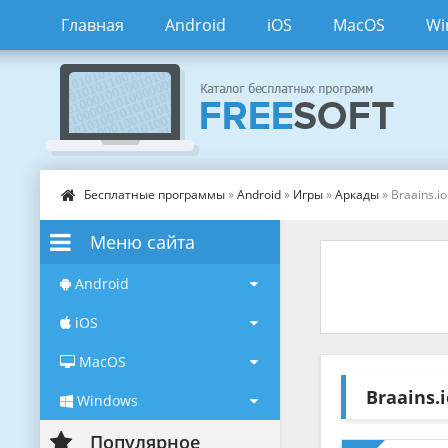
Главная
Android
iOS
MacOS
Wi
Бесплатные программы
»
Android
»
Игры
»
Аркады
» Braains.io
Меню сайта
Android
iOS
MacOS
Braains.
Windows
Популярное