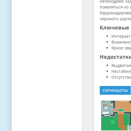
необходимо зад
появляться из 
баррикадироват
заражать уцел
Ключевые 
Интеракт
Возможно
Яркое зв
Недостатк
Выдвигаю
Нестабил
Отсутств
СКРИНШОТЫ