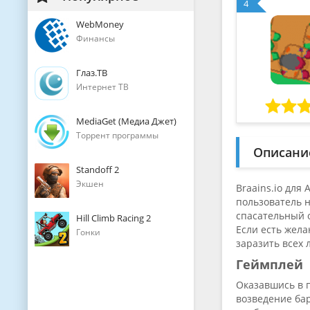
4
WebMoney
Финансы
Глаз.ТВ
Интернет ТВ
MediaGet (Медиа Джет)
Торрент программы
Описани
Standoff 2
Экшен
Braains.io для
пользователь н
спасательный о
Hill Climb Racing 2
Если есть жела
Гонки
заразить всех 
Геймплей
Оказавшись в 
возведение бар