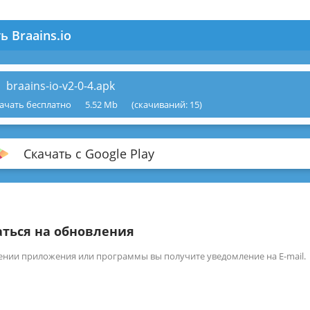
ь Braains.io
braains-io-v2-0-4.apk
ачать бесплатно
5.52 Mb
(cкачиваний: 15)
Скачать с Google Play
ться на обновления
ении приложения или программы вы получите уведомление на E-mail.