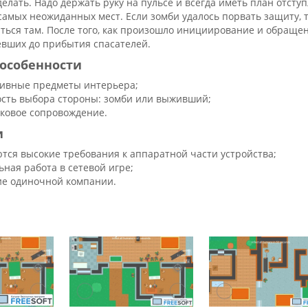
елать. Надо держать руку на пульсе и всегда иметь план отсту
самых неожиданных мест. Если зомби удалось порвать защиту, т
ься там. После того, как произошло инициирование и обращени
евших до прибытия спасателей.
особенности
ивные предметы интерьера;
сть выбора стороны: зомби или выживший;
уковое сопровождение.
и
тся высокие требования к аппаратной части устройства;
ьная работа в сетевой игре;
ие одиночной компании.