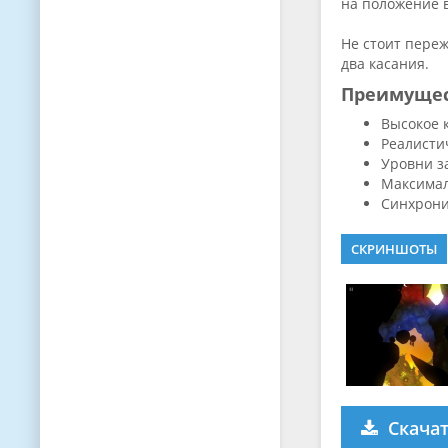
на положение 
Не стоит переж
два касания.
Преимуще
Высокое 
Реалисти
Уровни з
Максимал
Синхрони
СКРИНШОТЫ
Скача