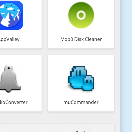
AppValley
Moo0 Disk Cleaner
ioConverter
muCommander