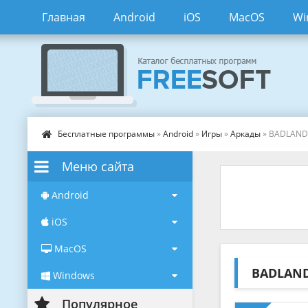
Главная
Android
iOS
MacOS
Wi
Бесплатные программы
»
Android
»
Игры
»
Аркады
» BADLAND
Меню сайта
Android
iOS
MacOS
BADLAN
Windows
Популярное