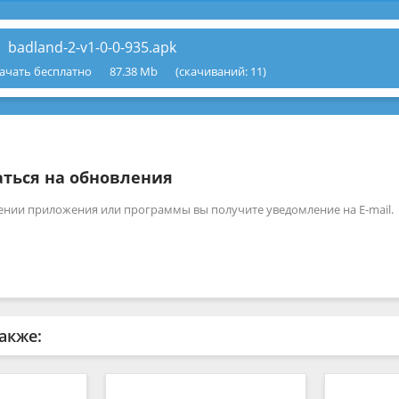
badland-2-v1-0-0-935.apk
ачать бесплатно
87.38 Mb
(cкачиваний: 11)
ться на обновления
ении приложения или программы вы получите уведомление на E-mail.
акже: