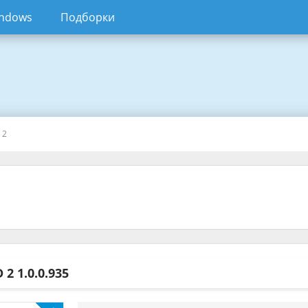
ndows
Подборки
 2
D 2
1.0.0.935