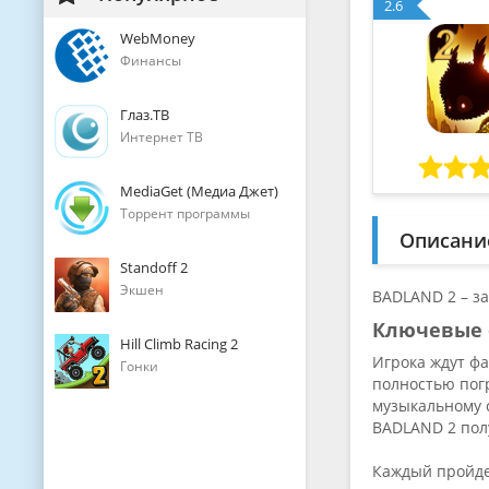
2.6
WebMoney
Финансы
Глаз.ТВ
Интернет ТВ
MediaGet (Медиа Джет)
Торрент программы
Описани
Standoff 2
Экшен
BADLAND 2 – з
Ключевые 
Hill Climb Racing 2
Игрока ждут ф
Гонки
полностью пог
музыкальному с
BADLAND 2 полу
Каждый пройде