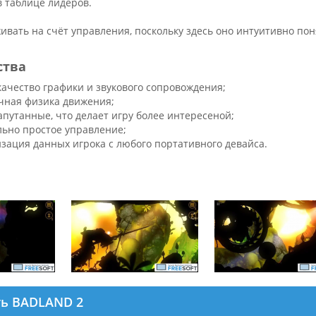
в таблице лидеров.
ивать на счёт управления, поскольку здесь оно интуитивно по
ства
качество графики и звукового сопровождения;
чная физика движения;
апутанные, что делает игру более интересеной;
ьно простое управление;
зация данных игрока с любого портативного девайса.
ть BADLAND 2