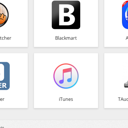
tcher
Blackmart
er
iTunes
TAud